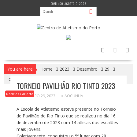
Skip
DOMINGO, AGOSTO 9, 2026
to
content
You are here
Home
2023
Dezembro
29
Torneio Pavilhão Rio Tinto 2023
TORNEIO PAVILHÃO RIO TINTO 2023
Noticias CAPorto
DEZEMBRO 29, 2023
AOCUNHA
A Escola de Atletismo esteve presente no Torneio
de Pavilhão de Rio Tinto que se realizou no dia 16
de dezembro de 2023 com 14 atletas dos escalões
mais jovens.
Coletivamente, conquistou o 5º lugar com 28