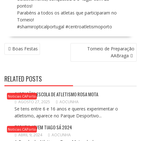
pontos!
Parabéns a todos os atletas que participaram no
Torneio!
#shamiropticalportugal
#centroatletismoporto
NAVEGAÇÃO
Boas Festas
Torneio de Preparação
DE
AABraga
ARTIGOS
RELATED POSTS
CAPTAÇÕES ESCOLA DE ATLETISMO ROSA MOTA
Noticias CAPorto
AGOSTO 27, 2025
AOCUNHA
Se tens entre 6 e 16 anos e queres experimentar o
atletismo, aparece no Parque Desportivo...
TORNEIO JOVEM TIAGO SÁ 2024
Noticias CAPorto
ABRIL 9, 2024
AOCUNHA