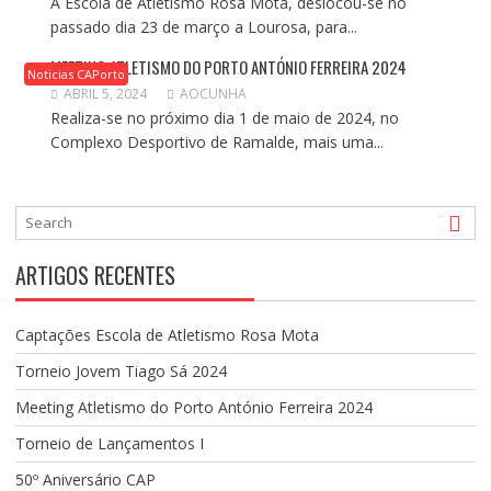
A Escola de Atletismo Rosa Mota, deslocou-se no
passado dia 23 de março a Lourosa, para...
MEETING ATLETISMO DO PORTO ANTÓNIO FERREIRA 2024
Noticias CAPorto
ABRIL 5, 2024
AOCUNHA
Realiza-se no próximo dia 1 de maio de 2024, no
Complexo Desportivo de Ramalde, mais uma...
ARTIGOS RECENTES
Captações Escola de Atletismo Rosa Mota
Torneio Jovem Tiago Sá 2024
Meeting Atletismo do Porto António Ferreira 2024
Torneio de Lançamentos I
50º Aniversário CAP