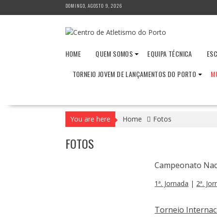
Skip
DOMINGO, AGOSTO 9, 2026
to
content
HOME
QUEM SOMOS
EQUIPA TÉCNICA
ESC
TORNEIO JOVEM DE LANÇAMENTOS DO PORTO
M
You are here
Home
Fotos
FOTOS
Campeonato Naci
1ª. Jornada
|
2ª. Jo
Torneio Internac