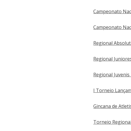
Campeonato Naci
Campeonato Naci
Regional Absolu
Regional Juniore
Regional Juvenis
I Torneio Lança
Gincana de Atlet
Torneio Regiona