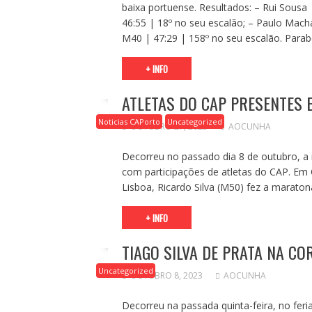
baixa portuense. Resultados: – Rui Sousa
46:55 | 18º no seu escalão; – Paulo Mac
M40 | 47:29 | 158º no seu escalão. Parab
+ INFO
ATLETAS DO CAP PRESENTES 
Noticias CAPorto
Uncategorized
OUTUBRO 27, 2023
AOCUNHA
Decorreu no passado dia 8 de outubro, a
com participações de atletas do CAP. Em 
Lisboa, Ricardo Silva (M50) fez a marato
+ INFO
TIAGO SILVA DE PRATA NA CO
Uncategorized
OUTUBRO 8, 2023
AOCUNHA
Decorreu na passada quinta-feira, no feri