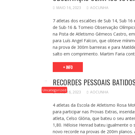
MAIO 16, 2023
AOCUNHA
7 atletas dos escalões de Sub 14, Sub 16
de Sub-16 & Torneio Observação Olímpico
na Pista de Atletismo Gémeos Castro, em
para Luís Angel Falcon, que obteve mínim
na prova de 300m barreiras e para Matil
salto em comprimento. Martim Faria conti
+ INFO
RECORDES PESSOAIS BATIDO
Uncategorized
MAIO 16, 2023
AOCUNHA
4 atletas da Escola de Atletismo Rosa Mo
para participar nas Provas Extras, inse
atleta, Celso Glória, que bateu o seu ant
1,80. Héloise Henrad bateu igualmente o
novo recorde na provas de 200m planos. 