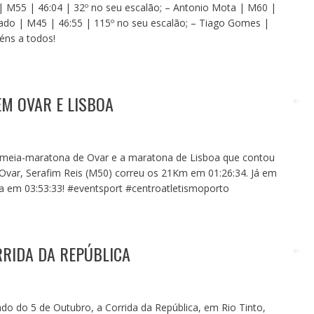
 | M55 | 46:04 | 32º no seu escalão; – Antonio Mota | M60 |
hado | M45 | 46:55 | 115º no seu escalão; – Tiago Gomes |
éns a todos!
EM OVAR E LISBOA
 meia-maratona de Ovar e a maratona de Lisboa que contou
Ovar, Serafim Reis (M50) correu os 21Km em 01:26:34. Já em
na em 03:53:33! #eventsport #centroatletismoporto
RRIDA DA REPÚBLICA
ado do 5 de Outubro, a Corrida da República, em Rio Tinto,