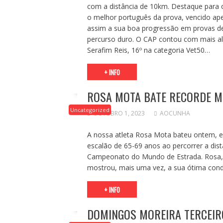
com a distância de 10km. Destaque para o 
o melhor português da prova, vencido ap
assim a sua boa progressão em provas d
percurso duro. O CAP contou com mais alg
Serafim Reis, 16º na categoria Vet50…
+ INFO
ROSA MOTA BATE RECORDE M
Uncategorized
OUTUBRO 1, 2023
AOCUNHA
A nossa atleta Rosa Mota bateu ontem, e
escalão de 65-69 anos ao percorrer a dis
Campeonato do Mundo de Estrada. Rosa, 
mostrou, mais uma vez, a sua ótima condi
+ INFO
DOMINGOS MOREIRA TERCEIR