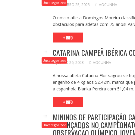
Uncategorized
SETEMBRO 25, 2023
AOCUNHA
O nosso atleta Domingos Moreira classific
obstáculos para atletas com 75 anos! Pa
+ INFO
CATARINA CAMPEÃ IBÉRICA 
Uncategorized
JUNHO 26, 2023
AOCUNHA
A nossa atleta Catarina Flor sagrou-se h
engenho de 4 kg aos 52,42m, marca que 
a espanhola Blanka Pereira com 51,04 m.
+ INFO
MININOS DE PARTICIPAÇÃO C
ALCANÇADOS NO CAMPEONATO
Uncategorized
OBSERVAÇÃO OLÍMPICO JOVE