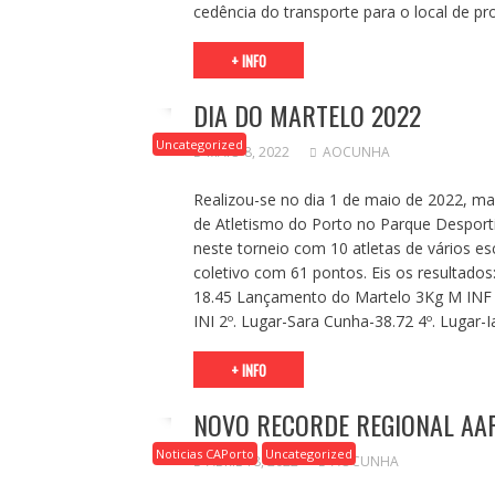
cedência do transporte para o local de
+ INFO
DIA DO MARTELO 2022
Uncategorized
MAIO 8, 2022
AOCUNHA
Realizou-se no dia 1 de maio de 2022, m
de Atletismo do Porto no Parque Desporti
neste torneio com 10 atletas de vários esc
coletivo com 61 pontos. Eis os resultado
18.45 Lançamento do Martelo 3Kg M INF 
INI 2º. Lugar-Sara Cunha-38.72 4º. Lugar
+ INFO
NOVO RECORDE REGIONAL AA
Noticias CAPorto
Uncategorized
ABRIL 18, 2022
AOCUNHA