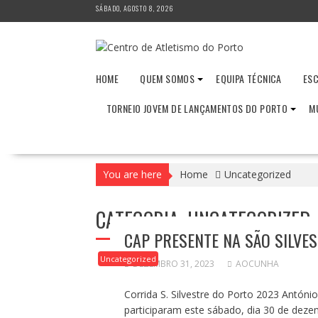
Skip
SÁBADO, AGOSTO 8, 2026
to
content
HOME
QUEM SOMOS
EQUIPA TÉCNICA
ESC
TORNEIO JOVEM DE LANÇAMENTOS DO PORTO
M
You are here
Home
Uncategorized
CATEGORIA:
UNCATEGORIZED
CAP PRESENTE NA SÃO SILVE
Uncategorized
DEZEMBRO 31, 2023
AOCUNHA
Corrida S. Silvestre do Porto 2023 Antó
participaram este sábado, dia 30 de dezem