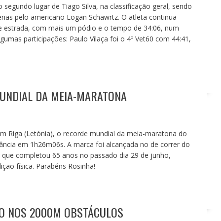
segundo lugar de Tiago Silva, na classificação geral, sendo
enas pelo americano Logan Schawrtz. O atleta continua
e estrada, com mais um pódio e o tempo de 34:06, num
umas participações: Paulo Vilaça foi o 4º Vet60 com 44:41,
UNDIAL DA MEIA-MARATONA
m Riga (Letónia), o recorde mundial da meia-maratona do
tância em 1h26m06s. A marca foi alcançada no de correr do
que completou 65 anos no passado dia 29 de junho,
ção física. Parabéns Rosinha!
O NOS 2000M OBSTÁCULOS