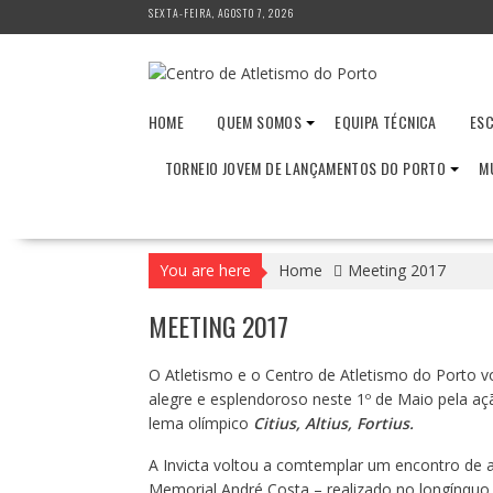
Skip
SEXTA-FEIRA, AGOSTO 7, 2026
to
content
HOME
QUEM SOMOS
EQUIPA TÉCNICA
ESC
TORNEIO JOVEM DE LANÇAMENTOS DO PORTO
M
You are here
Home
Meeting 2017
MEETING 2017
O Atletismo e o Centro de Atletismo do Porto
alegre e esplendoroso neste 1º de Maio pela aç
lema olímpico
Citius, Altius, Fortius.
A Invicta voltou a comtemplar um encontro de a
Memorial André Costa – realizado no longínquo