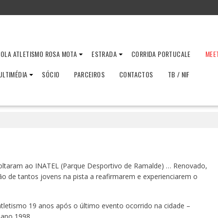
OLA ATLETISMO ROSA MOTA
ESTRADA
CORRIDA PORTUCALE
MEE
ULTIMÉDIA
SÓCIO
PARCEIROS
CONTACTOS
TB / NIF
 voltaram ao INATEL (Parque Desportivo de Ramalde) … Renovado,
ão de tantos jovens na pista a reafirmarem e experienciarem o
tletismo 19 anos após o último evento ocorrido na cidade –
 ano 1998.