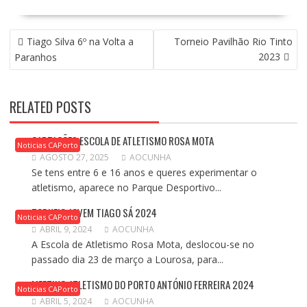
NAVEGAÇÃO
Tiago Silva 6º na Volta a
Torneio Pavilhão Rio Tinto
DE
2023
Paranhos
ARTIGOS
RELATED POSTS
CAPTAÇÕES ESCOLA DE ATLETISMO ROSA MOTA
Noticias CAPorto
AGOSTO 27, 2025
AOCUNHA
Se tens entre 6 e 16 anos e queres experimentar o
atletismo, aparece no Parque Desportivo...
TORNEIO JOVEM TIAGO SÁ 2024
Noticias CAPorto
ABRIL 9, 2024
AOCUNHA
A Escola de Atletismo Rosa Mota, deslocou-se no
passado dia 23 de março a Lourosa, para...
MEETING ATLETISMO DO PORTO ANTÓNIO FERREIRA 2024
Noticias CAPorto
ABRIL 5, 2024
AOCUNHA