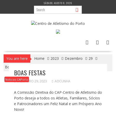
Skip
SÁBADO, AGOSTO 8, 2026
to
content
You are here
Home
2023
Dezembro
29
Boas Festas
BOAS FESTAS
Noticias CAPorto
DEZEMBRO 29, 2023
AOCUNHA
A Comissão Diretiva do CAP-Centro de Atletismo do
Porto deseja a todos os Atletas, Familiares, Sócios
e Patrocinadores um Feliz Natal e um Próspero Ano
Novo!