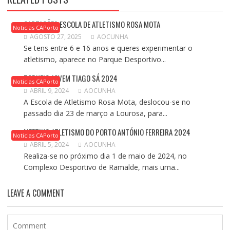
CAPTAÇÕES ESCOLA DE ATLETISMO ROSA MOTA
Noticias CAPorto
AGOSTO 27, 2025
AOCUNHA
Se tens entre 6 e 16 anos e queres experimentar o
atletismo, aparece no Parque Desportivo...
TORNEIO JOVEM TIAGO SÁ 2024
Noticias CAPorto
ABRIL 9, 2024
AOCUNHA
A Escola de Atletismo Rosa Mota, deslocou-se no
passado dia 23 de março a Lourosa, para...
MEETING ATLETISMO DO PORTO ANTÓNIO FERREIRA 2024
Noticias CAPorto
ABRIL 5, 2024
AOCUNHA
Realiza-se no próximo dia 1 de maio de 2024, no
Complexo Desportivo de Ramalde, mais uma...
LEAVE A COMMENT