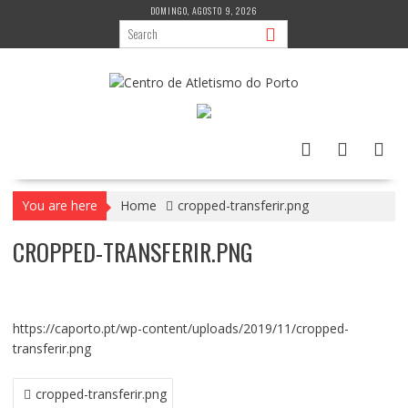
Skip
DOMINGO, AGOSTO 9, 2026
to
content
You are here
Home
cropped-transferir.png
CROPPED-TRANSFERIR.PNG
https://caporto.pt/wp-content/uploads/2019/11/cropped-
transferir.png
NAVEGAÇÃO
cropped-transferir.png
DE