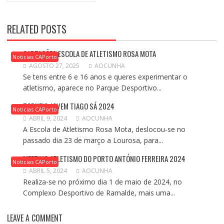
ARTIGOS
RELATED POSTS
CAPTAÇÕES ESCOLA DE ATLETISMO ROSA MOTA
Noticias CAPorto
AGOSTO 27, 2025
AOCUNHA
Se tens entre 6 e 16 anos e queres experimentar o
atletismo, aparece no Parque Desportivo...
TORNEIO JOVEM TIAGO SÁ 2024
Noticias CAPorto
ABRIL 9, 2024
AOCUNHA
A Escola de Atletismo Rosa Mota, deslocou-se no
passado dia 23 de março a Lourosa, para...
MEETING ATLETISMO DO PORTO ANTÓNIO FERREIRA 2024
Noticias CAPorto
ABRIL 5, 2024
AOCUNHA
Realiza-se no próximo dia 1 de maio de 2024, no
Complexo Desportivo de Ramalde, mais uma...
LEAVE A COMMENT