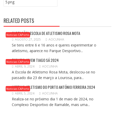
5.png
ARTIGOS
RELATED POSTS
CAPTAÇÕES ESCOLA DE ATLETISMO ROSA MOTA
Noticias CAPorto
AGOSTO 27, 2025
AOCUNHA
Se tens entre 6 e 16 anos e queres experimentar o
atletismo, aparece no Parque Desportivo...
TORNEIO JOVEM TIAGO SÁ 2024
Noticias CAPorto
ABRIL 9, 2024
AOCUNHA
A Escola de Atletismo Rosa Mota, deslocou-se no
passado dia 23 de março a Lourosa, para...
MEETING ATLETISMO DO PORTO ANTÓNIO FERREIRA 2024
Noticias CAPorto
ABRIL 5, 2024
AOCUNHA
Realiza-se no próximo dia 1 de maio de 2024, no
Complexo Desportivo de Ramalde, mais uma...