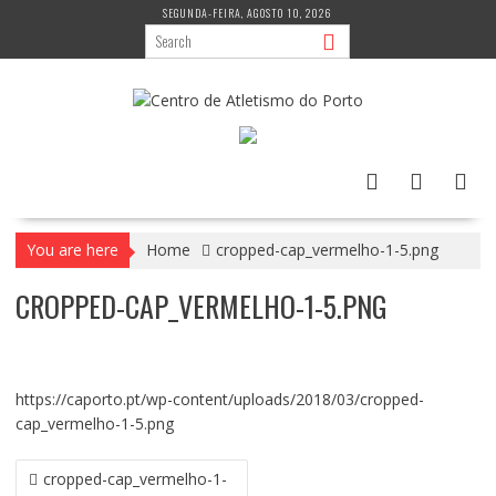
Skip
SEGUNDA-FEIRA, AGOSTO 10, 2026
to
content
You are here
Home
cropped-cap_vermelho-1-5.png
CROPPED-CAP_VERMELHO-1-5.PNG
https://caporto.pt/wp-content/uploads/2018/03/cropped-
cap_vermelho-1-5.png
NAVEGAÇÃO
cropped-cap_vermelho-1-
DE