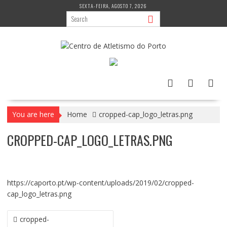
Skip
SEXTA-FEIRA, AGOSTO 7, 2026
to
content
You are here
Home
cropped-cap_logo_letras.png
CROPPED-CAP_LOGO_LETRAS.PNG
https://caporto.pt/wp-content/uploads/2019/02/cropped-
cap_logo_letras.png
NAVEGAÇÃO
cropped-
DE