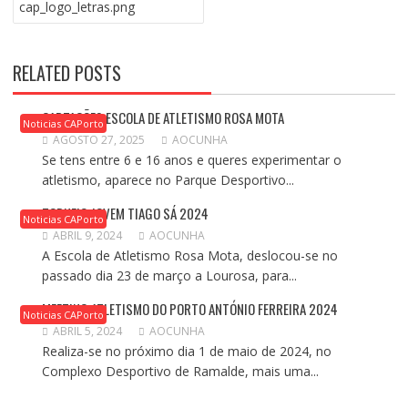
cap_logo_letras.png
ARTIGOS
RELATED POSTS
CAPTAÇÕES ESCOLA DE ATLETISMO ROSA MOTA
Noticias CAPorto
AGOSTO 27, 2025
AOCUNHA
Se tens entre 6 e 16 anos e queres experimentar o
atletismo, aparece no Parque Desportivo...
TORNEIO JOVEM TIAGO SÁ 2024
Noticias CAPorto
ABRIL 9, 2024
AOCUNHA
A Escola de Atletismo Rosa Mota, deslocou-se no
passado dia 23 de março a Lourosa, para...
MEETING ATLETISMO DO PORTO ANTÓNIO FERREIRA 2024
Noticias CAPorto
ABRIL 5, 2024
AOCUNHA
Realiza-se no próximo dia 1 de maio de 2024, no
Complexo Desportivo de Ramalde, mais uma...