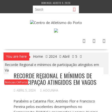
Skip
DOMINGO, AGOSTO 9, 2026
to
content
You are here
Home
2024
Abril
5
Recorde Regional e mínimos de participação atingidos em
Vagos
RECORDE REGIONAL E MÍNIMOS DE
PARTICIPAÇÃO ATINGIDOS EM VAGOS
Noticias CAPorto
ABRIL 5, 2024
AOCUNHA
Parabéns a Catarina Flor, António Flor e Francisco
Pereira pelos excelentes desempenhos no