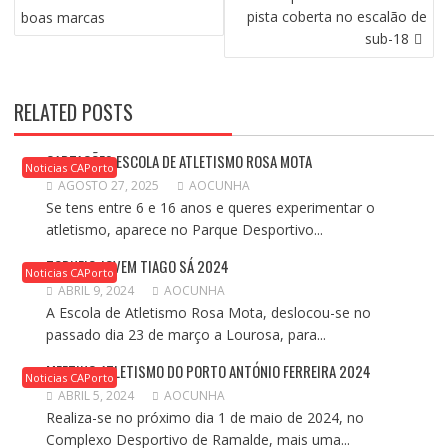
DE
pista coberta no escalão de
boas marcas
ARTIGOS
sub-18
RELATED POSTS
CAPTAÇÕES ESCOLA DE ATLETISMO ROSA MOTA
Noticias CAPorto
AGOSTO 27, 2025
AOCUNHA
Se tens entre 6 e 16 anos e queres experimentar o
atletismo, aparece no Parque Desportivo...
TORNEIO JOVEM TIAGO SÁ 2024
Noticias CAPorto
ABRIL 9, 2024
AOCUNHA
A Escola de Atletismo Rosa Mota, deslocou-se no
passado dia 23 de março a Lourosa, para...
MEETING ATLETISMO DO PORTO ANTÓNIO FERREIRA 2024
Noticias CAPorto
ABRIL 5, 2024
AOCUNHA
Realiza-se no próximo dia 1 de maio de 2024, no
Complexo Desportivo de Ramalde, mais uma...