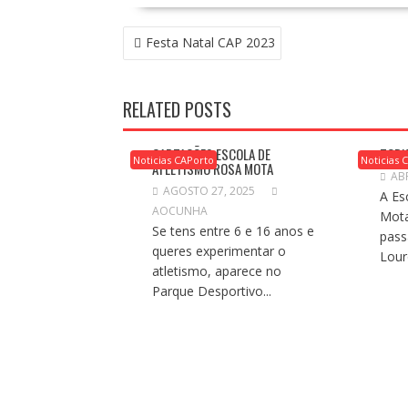
NAVEGAÇÃO
Festa Natal CAP 2023
DE
ARTIGOS
RELATED POSTS
CAPTAÇÕES ESCOLA DE
TORN
Noticias CAPorto
Noticias 
ATLETISMO ROSA MOTA
ABR
AGOSTO 27, 2025
A Es
AOCUNHA
Mota
Se tens entre 6 e 16 anos e
pass
queres experimentar o
Lour
atletismo, aparece no
Parque Desportivo...