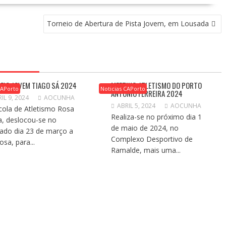
Torneio de Abertura de Pista Jovem, em Lousada
EIO JOVEM TIAGO SÁ 2024
MEETING ATLETISMO DO PORTO
CAPorto
Noticias CAPorto
ANTÓNIO FERREIRA 2024
IL 9, 2024
AOCUNHA
ABRIL 5, 2024
AOCUNHA
cola de Atletismo Rosa
Realiza-se no próximo dia 1
, deslocou-se no
de maio de 2024, no
ado dia 23 de março a
Complexo Desportivo de
osa, para...
Ramalde, mais uma...