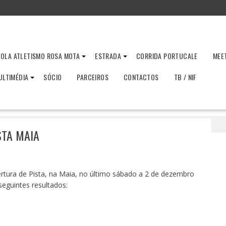
OLA ATLETISMO ROSA MOTA
ESTRADA
CORRIDA PORTUCALE
MEE
ULTIMÉDIA
SÓCIO
PARCEIROS
CONTACTOS
TB / NIF
29
Torneio de Abertura de Pista Maia
STA MAIA
rtura de Pista, na Maia, no último sábado a 2 de dezembro
seguintes resultados: