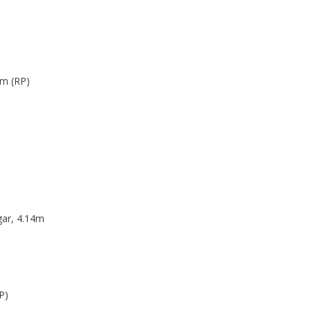
5m (RP)
gar, 4.14m
)
P)