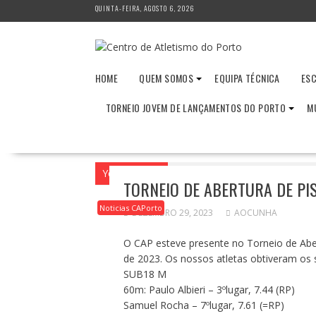
Skip
QUINTA-FEIRA, AGOSTO 6, 2026
to
content
HOME
QUEM SOMOS
EQUIPA TÉCNICA
ESC
TORNEIO JOVEM DE LANÇAMENTOS DO PORTO
M
You are here
Home
2023
Dezembro
TORNEIO DE ABERTURA DE PI
Noticias CAPorto
DEZEMBRO 29, 2023
AOCUNHA
O CAP esteve presente no Torneio de Abe
de 2023. Os nossos atletas obtiveram os 
SUB18 M
60m: Paulo Albieri – 3ºlugar, 7.44 (RP)
Samuel Rocha – 7ºlugar, 7.61 (=RP)