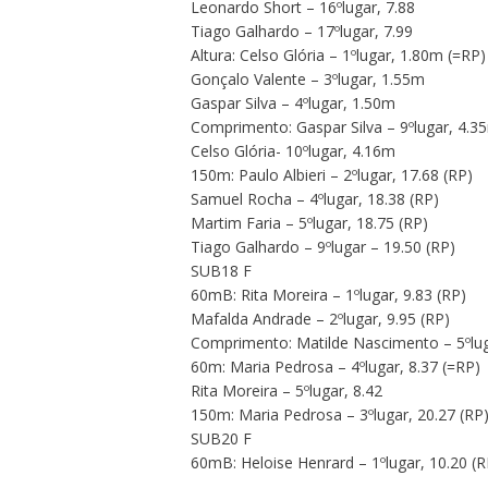
Leonardo Short – 16ºlugar, 7.88
Tiago Galhardo – 17ºlugar, 7.99
Altura: Celso Glória – 1ºlugar, 1.80m (=RP)
Gonçalo Valente – 3ºlugar, 1.55m
Gaspar Silva – 4ºlugar, 1.50m
Comprimento: Gaspar Silva – 9ºlugar, 4.3
Celso Glória- 10ºlugar, 4.16m
150m: Paulo Albieri – 2ºlugar, 17.68 (RP)
Samuel Rocha – 4ºlugar, 18.38 (RP)
Martim Faria – 5ºlugar, 18.75 (RP)
Tiago Galhardo – 9ºlugar – 19.50 (RP)
SUB18 F
60mB: Rita Moreira – 1ºlugar, 9.83 (RP)
Mafalda Andrade – 2ºlugar, 9.95 (RP)
Comprimento: Matilde Nascimento – 5ºlu
60m: Maria Pedrosa – 4ºlugar, 8.37 (=RP)
Rita Moreira – 5ºlugar, 8.42
150m: Maria Pedrosa – 3ºlugar, 20.27 (RP
SUB20 F
60mB: Heloise Henrard – 1ºlugar, 10.20 (R