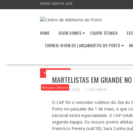
Skip
SÁBADO, AGOSTO 8, 2026
to
content
HOME
QUEM SOMOS
EQUIPA TÉCNICA
ESC
TORNEIO JOVEM DE LANÇAMENTOS DO PORTO
M
You are here
Home
2023
Maio
10
MARTELISTAS EM GRANDE NO
Noticias CAPorto
MAIO 10, 2023
AOCUNHA
O CAP foi o vencedor coletivo do Dia do 
Porto no passado dia 1 de maio, e que co
nacional nesta especialidade. O CAP tota
segunda equipa. Os nossos jovens atletas 
Francisco Pereira (sub’18); Sara Cunha (