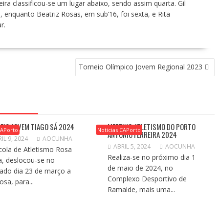
eira classificou-se um lugar abaixo, sendo assim quarta. Gil
o, enquanto Beatriz Rosas, em sub’16, foi sexta, e Rita
r.
Torneio Olímpico Jovem Regional 2023
EIO JOVEM TIAGO SÁ 2024
MEETING ATLETISMO DO PORTO
CAPorto
Noticias CAPorto
ANTÓNIO FERREIRA 2024
IL 9, 2024
AOCUNHA
ABRIL 5, 2024
AOCUNHA
cola de Atletismo Rosa
Realiza-se no próximo dia 1
, deslocou-se no
de maio de 2024, no
ado dia 23 de março a
Complexo Desportivo de
osa, para...
Ramalde, mais uma...