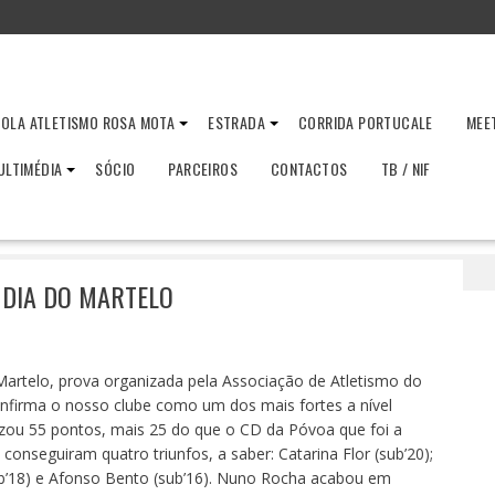
OLA ATLETISMO ROSA MOTA
ESTRADA
CORRIDA PORTUCALE
MEE
ULTIMÉDIA
SÓCIO
PARCEIROS
CONTACTOS
TB / NIF
Martelistas em grande no Dia do Martelo
 DIA DO MARTELO
Martelo, prova organizada pela Associação de Atletismo do
nfirma o nosso clube como um dos mais fortes a nível
lizou 55 pontos, mais 25 do que o CD da Póvoa que foi a
conseguiram quatro triunfos, a saber: Catarina Flor (sub’20);
sub’18) e Afonso Bento (sub’16). Nuno Rocha acabou em