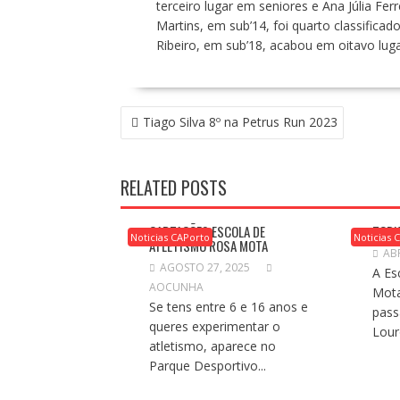
terceiro lugar em seniores e Ana Júlia Ferr
Martins, em sub’14, foi quarto classificad
Ribeiro, em sub’18, acabou em oitavo luga
NAVEGAÇÃO
Tiago Silva 8º na Petrus Run 2023
DE
ARTIGOS
RELATED POSTS
CAPTAÇÕES ESCOLA DE
TORN
Noticias CAPorto
Noticias 
ATLETISMO ROSA MOTA
ABR
AGOSTO 27, 2025
A Es
AOCUNHA
Mota
Se tens entre 6 e 16 anos e
pass
queres experimentar o
Lour
atletismo, aparece no
Parque Desportivo...