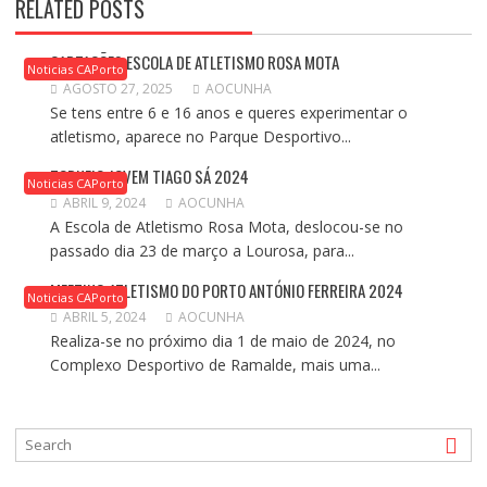
RELATED POSTS
CAPTAÇÕES ESCOLA DE ATLETISMO ROSA MOTA
Noticias CAPorto
AGOSTO 27, 2025
AOCUNHA
Se tens entre 6 e 16 anos e queres experimentar o
atletismo, aparece no Parque Desportivo...
TORNEIO JOVEM TIAGO SÁ 2024
Noticias CAPorto
ABRIL 9, 2024
AOCUNHA
A Escola de Atletismo Rosa Mota, deslocou-se no
passado dia 23 de março a Lourosa, para...
MEETING ATLETISMO DO PORTO ANTÓNIO FERREIRA 2024
Noticias CAPorto
ABRIL 5, 2024
AOCUNHA
Realiza-se no próximo dia 1 de maio de 2024, no
Complexo Desportivo de Ramalde, mais uma...