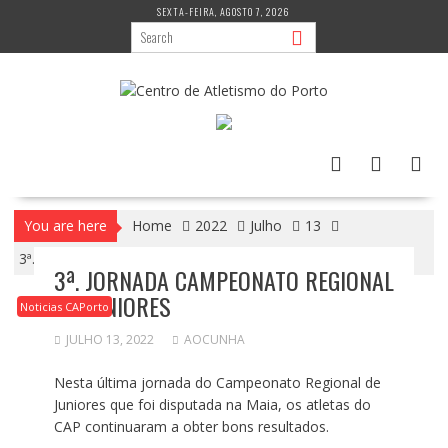
Skip
SEXTA-FEIRA, AGOSTO 7, 2026
to
content
You are here
Home
2022
Julho
13
3ª. Jornada Campeonato Regional de Juniores
3ª. JORNADA CAMPEONATO REGIONAL
DE JUNIORES
Noticias CAPorto
JULHO 13, 2022
AOCUNHA
Nesta última jornada do Campeonato Regional de
Juniores que foi disputada na Maia, os atletas do
CAP continuaram a obter bons resultados.