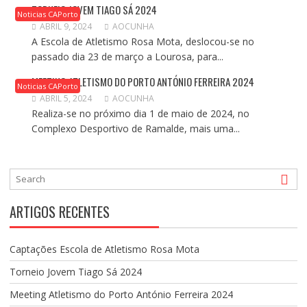
TORNEIO JOVEM TIAGO SÁ 2024
Noticias CAPorto
ABRIL 9, 2024
AOCUNHA
A Escola de Atletismo Rosa Mota, deslocou-se no
passado dia 23 de março a Lourosa, para...
MEETING ATLETISMO DO PORTO ANTÓNIO FERREIRA 2024
Noticias CAPorto
ABRIL 5, 2024
AOCUNHA
Realiza-se no próximo dia 1 de maio de 2024, no
Complexo Desportivo de Ramalde, mais uma...
ARTIGOS RECENTES
Captações Escola de Atletismo Rosa Mota
Torneio Jovem Tiago Sá 2024
Meeting Atletismo do Porto António Ferreira 2024