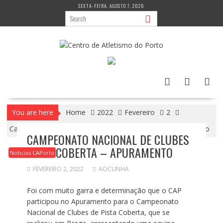
Skip
SEXTA-FEIRA, AGOSTO 7, 2026
to
content
You are here
Home
2022
Fevereiro
2
Campeonato Nacional de Clubes Pista Coberta – Apuramento
CAMPEONATO NACIONAL DE CLUBES
PISTA COBERTA – APURAMENTO
Noticias CAPorto
FEVEREIRO 2, 2022
AOCUNHA
Foi com muito garra e determinação que o CAP
participou no Apuramento para o Campeonato
Nacional de Clubes de Pista Coberta, que se