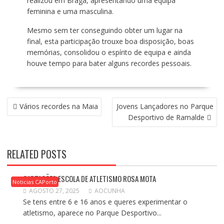
realizou em Braga, apresentando uma equipa
feminina e uma masculina.
Mesmo sem ter conseguindo obter um lugar na
final, esta participação trouxe boa disposição, boas
memórias, consolidou o espírito de equipa e ainda
houve tempo para bater alguns recordes pessoais.
NAVEGAÇÃO
Vários recordes na Maia
Jovens Lançadores no Parque
DE
Desportivo de Ramalde
ARTIGOS
RELATED POSTS
CAPTAÇÕES ESCOLA DE ATLETISMO ROSA MOTA
Noticias CAPorto
AGOSTO 27, 2025
AOCUNHA
Se tens entre 6 e 16 anos e queres experimentar o
atletismo, aparece no Parque Desportivo...