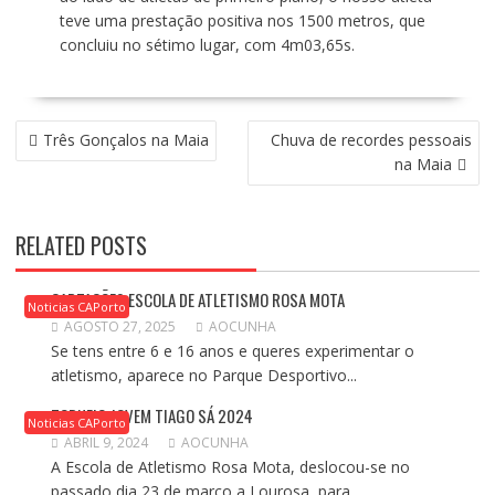
teve uma prestação positiva nos 1500 metros, que
concluiu no sétimo lugar, com 4m03,65s.
NAVEGAÇÃO
Três Gonçalos na Maia
Chuva de recordes pessoais
DE
na Maia
ARTIGOS
RELATED POSTS
CAPTAÇÕES ESCOLA DE ATLETISMO ROSA MOTA
Noticias CAPorto
AGOSTO 27, 2025
AOCUNHA
Se tens entre 6 e 16 anos e queres experimentar o
atletismo, aparece no Parque Desportivo...
TORNEIO JOVEM TIAGO SÁ 2024
Noticias CAPorto
ABRIL 9, 2024
AOCUNHA
A Escola de Atletismo Rosa Mota, deslocou-se no
passado dia 23 de março a Lourosa, para...