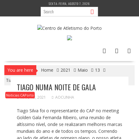
Skip
SEXTA-FEIRA, AGOSTO 7, 2026
to
content
You are here
Home
2021
Maio
13
Tiago numa noite de Gala
TIAGO NUMA NOITE DE GALA
Noticias CAPorto
MAIO 13, 2021
AOCUNHA
Tiago Silva foi o representante do CAP no meeting
Golden Gala Fernanda Ribeiro, uma reunião de
altíssimo nível, onde se realizaram melhores marcas
mundiais do ano e de todos os tempos. Correndo
ao lado de atletas de primeiro plano, o nosso atleta