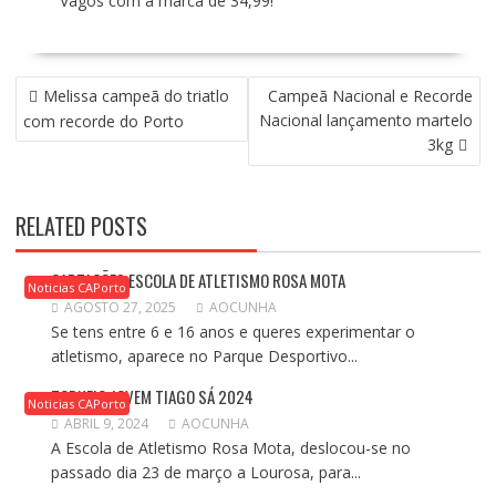
Vagos com a marca de 34,99!
NAVEGAÇÃO
Melissa campeã do triatlo
Campeã Nacional e Recorde
DE
Nacional lançamento martelo
com recorde do Porto
ARTIGOS
3kg
RELATED POSTS
CAPTAÇÕES ESCOLA DE ATLETISMO ROSA MOTA
Noticias CAPorto
AGOSTO 27, 2025
AOCUNHA
Se tens entre 6 e 16 anos e queres experimentar o
atletismo, aparece no Parque Desportivo...
TORNEIO JOVEM TIAGO SÁ 2024
Noticias CAPorto
ABRIL 9, 2024
AOCUNHA
A Escola de Atletismo Rosa Mota, deslocou-se no
passado dia 23 de março a Lourosa, para...