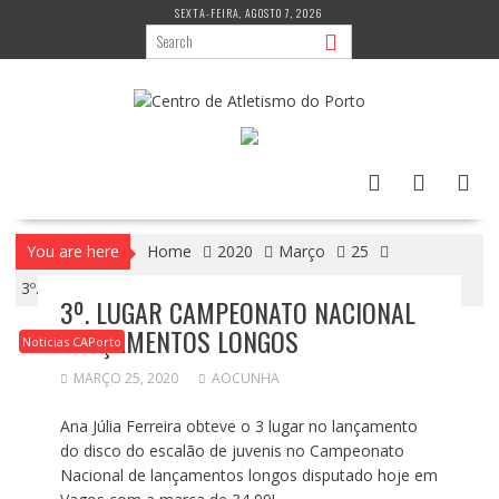
Skip
SEXTA-FEIRA, AGOSTO 7, 2026
to
content
You are here
Home
2020
Março
25
3º. Lugar Campeonato Nacional lançamentos longos
3º. LUGAR CAMPEONATO NACIONAL
LANÇAMENTOS LONGOS
Noticias CAPorto
MARÇO 25, 2020
AOCUNHA
Ana Júlia Ferreira obteve o 3 lugar no lançamento
do disco do escalão de juvenis no Campeonato
Nacional de lançamentos longos disputado hoje em