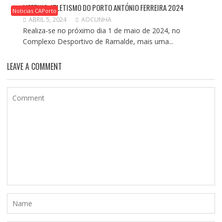
MEETING ATLETISMO DO PORTO ANTÓNIO FERREIRA 2024
Noticias CAPorto
ABRIL 5, 2024
AOCUNHA
Realiza-se no próximo dia 1 de maio de 2024, no
Complexo Desportivo de Ramalde, mais uma...
LEAVE A COMMENT