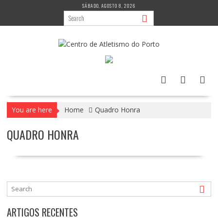
Skip
SÁBADO, AGOSTO 8, 2026
to
content
You are here
Home
Quadro Honra
QUADRO HONRA
ARTIGOS RECENTES